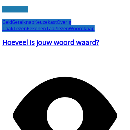
Lees verder
Geld
Getalknap
Keuzekast
Overig
Taal/Lezen
Rekenen
Taal/lezen
Woordknap
Hoeveel is jouw woord waard?