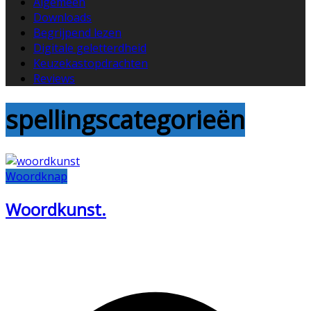
Algemeen
Downloads
Begrijpend lezen
Digitale geletterdheid
Keuzekastopdrachten
Reviews
spellingscategorieën
Woordknap
Woordkunst.