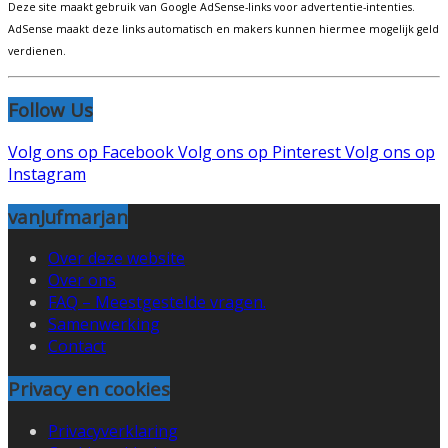
Deze site maakt gebruik van Google AdSense-links voor advertentie-intenties.
AdSense maakt deze links automatisch en makers kunnen hiermee mogelijk geld
verdienen.
Follow Us
Volg ons op Facebook
Volg ons op Pinterest
Volg ons op
Instagram
vanJufmarjan
Over deze website
Over ons
FAQ – Meestgestelde vragen.
Samenwerking
Contact
Privacy en cookies
Privacyverklaring