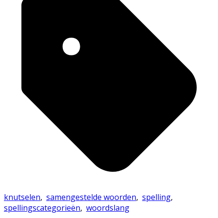
knutselen
,
samengestelde woorden
,
spelling
,
spellingscategorieën
,
woordslang