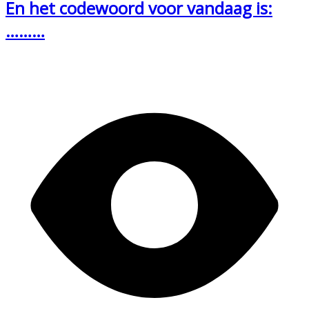
En het codewoord voor vandaag is:
………