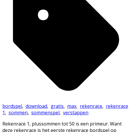
bordspel
,
download
,
gratis
,
max
,
rekenrace
,
rekenrace
1
,
sommen
,
sommenspel
,
verstappen
Rekenrace 1, plussommen tot 50 is een primeur. Want
deze rekenrace is het eerste rekenrace bordspel op