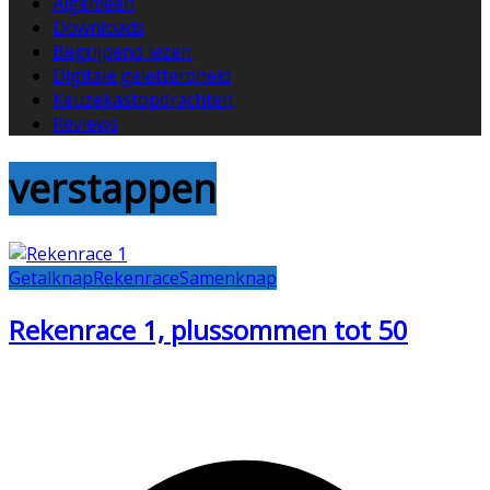
Algemeen
Downloads
Begrijpend lezen
Digitale geletterdheid
Keuzekastopdrachten
Reviews
verstappen
Getalknap
Rekenrace
Samenknap
Rekenrace 1, plussommen tot 50