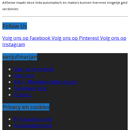
AdSense maakt deze links automatisch en makers kunnen hiermee mogelijk geld
verdienen.
Follow Us
Volg ons op Facebook
Volg ons op Pinterest
Volg ons op
Instagram
vanJufmarjan
Over deze website
Over ons
FAQ – Meestgestelde vragen.
Samenwerking
Contact
Privacy en cookies
Privacyverklaring
Cookieverklaring