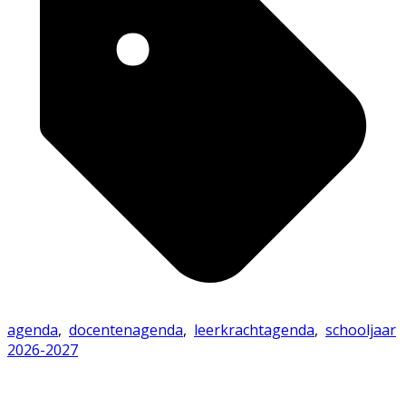
agenda
,
docentenagenda
,
leerkrachtagenda
,
schooljaar
2026-2027