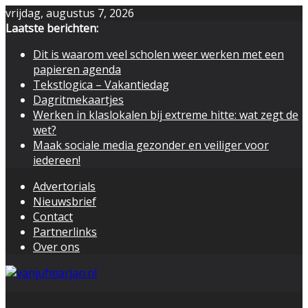
Skip
vrijdag, augustus 7, 2026
to
Laatste berichten:
content
Dit is waarom veel scholen weer werken met een
papieren agenda
Tekstlogica – Vakantiedag
Dagritmekaartjes
Werken in klaslokalen bij extreme hitte: wat zegt de
wet?
Maak sociale media gezonder en veiliger voor
iedereen!
Advertorials
Nieuwsbrief
Contact
Partnerlinks
Over ons
Blog